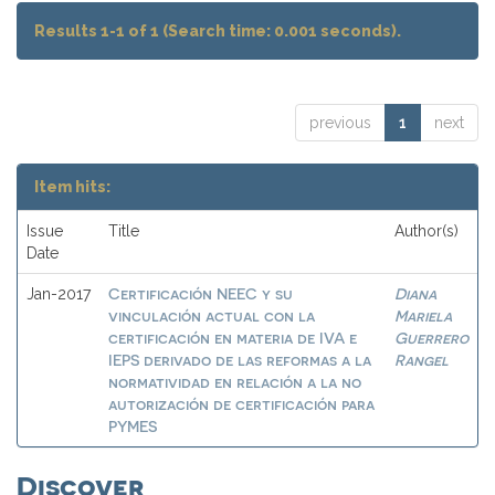
Results 1-1 of 1 (Search time: 0.001 seconds).
previous
1
next
Item hits:
Issue
Title
Author(s)
Date
Certificación NEEC y su
Diana
Jan-2017
vinculación actual con la
Mariela
certificación en materia de IVA e
Guerrero
IEPS derivado de las reformas a la
Rangel
normatividad en relación a la no
autorización de certificación para
PYMES
Discover