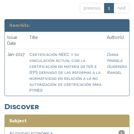
previous
1
next
Item hits:
Issue
Title
Author(s)
Date
Certificación NEEC y su
Diana
Jan-2017
vinculación actual con la
Mariela
certificación en materia de IVA e
Guerrero
IEPS derivado de las reformas a la
Rangel
normatividad en relación a la no
autorización de certificación para
PYMES
Discover
Subject
Actividad económica
1