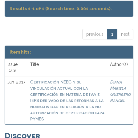
Results 1-1 of 1 (Search time: 0.001 seconds).
previous
1
next
Item hits:
Issue
Title
Author(s)
Date
Certificación NEEC y su
Diana
Jan-2017
vinculación actual con la
Mariela
certificación en materia de IVA e
Guerrero
IEPS derivado de las reformas a la
Rangel
normatividad en relación a la no
autorización de certificación para
PYMES
Discover