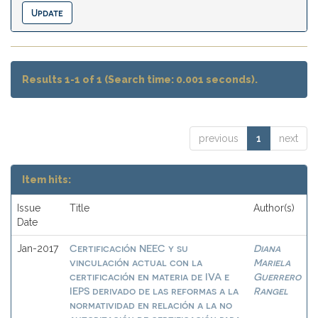
Results 1-1 of 1 (Search time: 0.001 seconds).
previous
1
next
Item hits:
Issue
Title
Author(s)
Date
Certificación NEEC y su
Diana
Jan-2017
vinculación actual con la
Mariela
certificación en materia de IVA e
Guerrero
IEPS derivado de las reformas a la
Rangel
normatividad en relación a la no