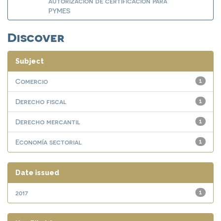
autorización de certificación para
PYMES
Discover
Subject
Comercio
1
Derecho fiscal
1
Derecho mercantil
1
Economía sectorial
1
Date issued
2017
1