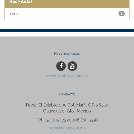
Has File(s)
true
1
Nuestras redes
www.bibliotecas.ugto.mx
Contacto
Fracc. El Establo 1-A, Col. Marfil C.P. 36250
Guanajuato, Gto., México
Tel: +52 (473) 7320006 Ext. 5538
repositorio@ugto.mx