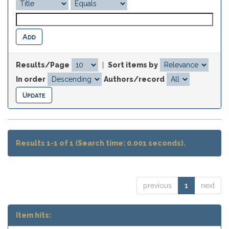
Results/Page
|
Sort items by
In order
Authors/record
Results 1-1 of 1 (Search time: 0.001 seconds).
previous
1
next
Item hits: