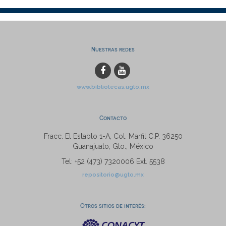
Nuestras redes
www.bibliotecas.ugto.mx
Contacto
Fracc. El Establo 1-A, Col. Marfil C.P. 36250
Guanajuato, Gto., México
Tel: +52 (473) 7320006 Ext. 5538
repositorio@ugto.mx
Otros sitios de interés: