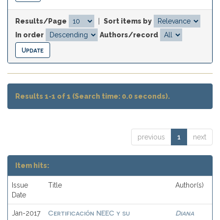
Results/Page
|
Sort items by
In order
Authors/record
Results 1-1 of 1 (Search time: 0.0 seconds).
previous
1
next
Item hits:
Issue
Title
Author(s)
Date
Certificación NEEC y su
Diana
Jan-2017