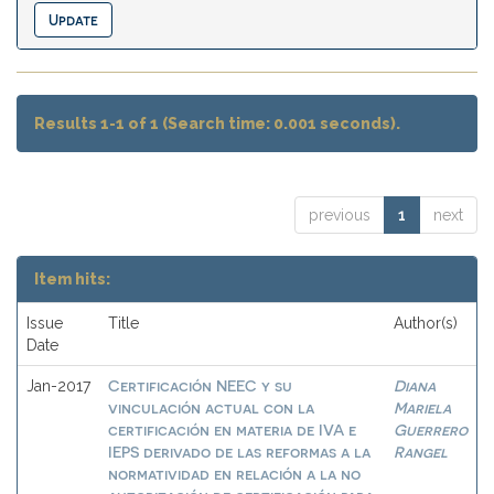
Results 1-1 of 1 (Search time: 0.001 seconds).
previous
1
next
Item hits:
Issue
Title
Author(s)
Date
Certificación NEEC y su
Diana
Jan-2017
vinculación actual con la
Mariela
certificación en materia de IVA e
Guerrero
IEPS derivado de las reformas a la
Rangel
normatividad en relación a la no