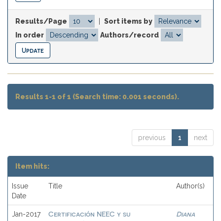
Results/Page
|
Sort items by
In order
Authors/record
Results 1-1 of 1 (Search time: 0.001 seconds).
previous
1
next
Item hits:
Issue
Title
Author(s)
Date
Certificación NEEC y su
Diana
Jan-2017