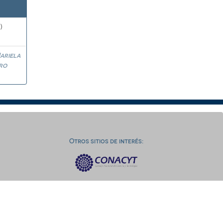
)
ariela
ro
Otros sitios de interés: