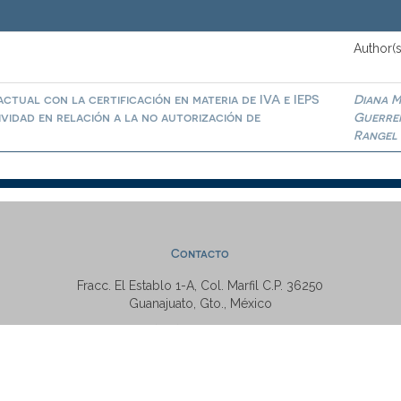
Author(s
ctual con la certificación en materia de IVA e IEPS
Diana M
ividad en relación a la no autorización de
Guerre
Rangel
Contacto
Fracc. El Establo 1-A, Col. Marfil C.P. 36250
Guanajuato, Gto., México
Tel: +52 (473) 7320006 Ext. 5538
repositorio@ugto.mx