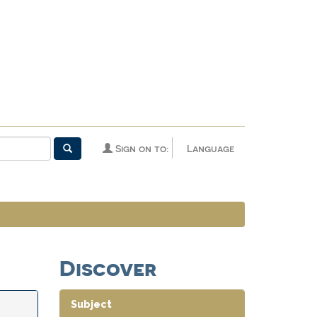
Sign on to:
Language
Discover
Subject