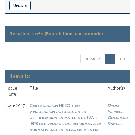
Results 1-1 of 1 (Search time: 0.0 seconds).
previous
1
next
Item hits:
Issue
Title
Author(s)
Date
Certificación NEEC y su
Diana
Jan-2017
vinculación actual con la
Mariela
certificación en materia de IVA e
Guerrero
IEPS derivado de las reformas a la
Rangel
normatividad en relación a la no