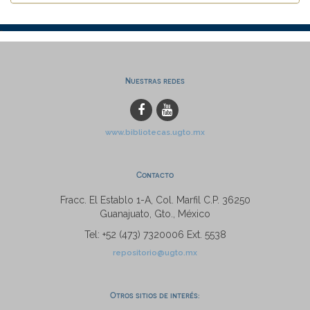
Nuestras redes
www.bibliotecas.ugto.mx
Contacto
Fracc. El Establo 1-A, Col. Marfil C.P. 36250
Guanajuato, Gto., México
Tel: +52 (473) 7320006 Ext. 5538
repositorio@ugto.mx
Otros sitios de interés: