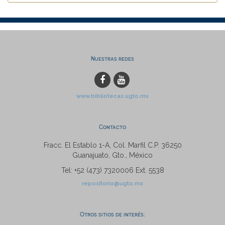
Nuestras redes
www.bibliotecas.ugto.mx
Contacto
Fracc. El Establo 1-A, Col. Marfil C.P. 36250
Guanajuato, Gto., México
Tel: +52 (473) 7320006 Ext. 5538
repositorio@ugto.mx
Otros sitios de interés: