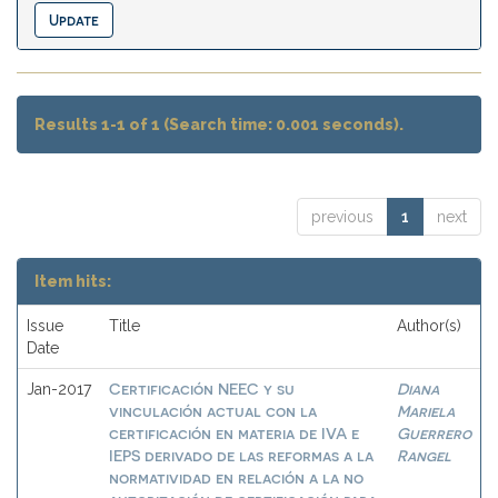
Results 1-1 of 1 (Search time: 0.001 seconds).
previous
1
next
Item hits:
Issue
Title
Author(s)
Date
Certificación NEEC y su
Diana
Jan-2017
vinculación actual con la
Mariela
certificación en materia de IVA e
Guerrero
IEPS derivado de las reformas a la
Rangel
normatividad en relación a la no