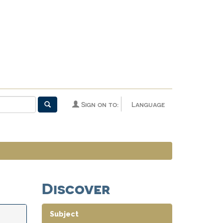
Sign on to:
Language
Discover
Subject