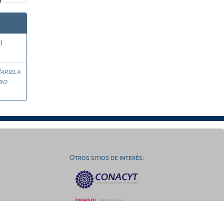
)
ariela
ro
Otros sitios de interés: