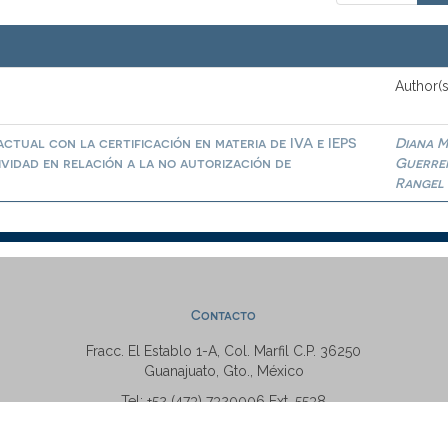
Author(s
ctual con la certificación en materia de IVA e IEPS
Diana M
ividad en relación a la no autorización de
Guerre
Rangel
Contacto
Fracc. El Establo 1-A, Col. Marfil C.P. 36250
Guanajuato, Gto., México
Tel: +52 (473) 7320006 Ext. 5538
repositorio@ugto.mx