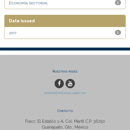
Economía sectorial
1
Date issued
2017
1
Nuestras redes
www.bibliotecas.ugto.mx
Contacto
Fracc. El Establo 1-A, Col. Marfil C.P. 36250
Guanajuato, Gto., México