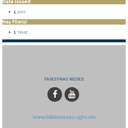
Date issued
2017
1
Has File(s)
true
1
Nuestras redes
www.bibliotecas.ugto.mx