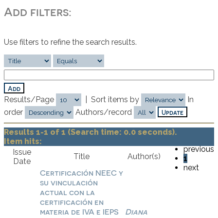
Add filters:
Use filters to refine the search results.
Results/Page
|
Sort items by
In
order
Authors/record
Results 1-1 of 1 (Search time: 0.0 seconds).
Item hits:
previous
Issue
Title
Author(s)
1
Date
next
Certificación NEEC y
su vinculación
actual con la
certificación en
materia de IVA e IEPS
Diana