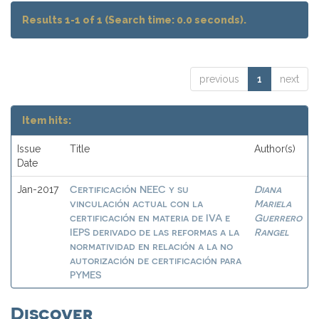
Results 1-1 of 1 (Search time: 0.0 seconds).
previous
1
next
Item hits:
Issue
Title
Author(s)
Date
Certificación NEEC y su
Diana
Jan-2017
vinculación actual con la
Mariela
certificación en materia de IVA e
Guerrero
IEPS derivado de las reformas a la
Rangel
normatividad en relación a la no
autorización de certificación para
PYMES
Discover