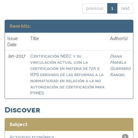
previous
1
next
Item hits:
Issue
Title
Author(s)
Date
Certificación NEEC y su
Diana
Jan-2017
vinculación actual con la
Mariela
certificación en materia de IVA e
Guerrero
IEPS derivado de las reformas a la
Rangel
normatividad en relación a la no
autorización de certificación para
PYMES
Discover
Subject
Actividad económica
1