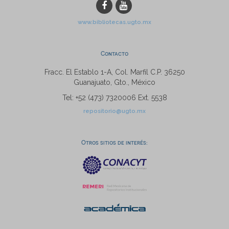
www.bibliotecas.ugto.mx
Contacto
Fracc. El Establo 1-A, Col. Marfil C.P. 36250
Guanajuato, Gto., México
Tel: +52 (473) 7320006 Ext. 5538
repositorio@ugto.mx
Otros sitios de interés: