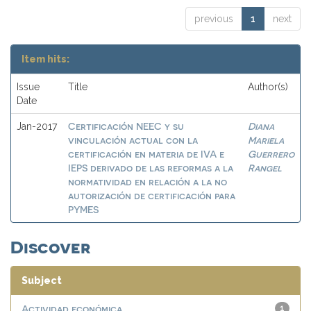
previous
1
next
Item hits:
Issue
Title
Author(s)
Date
Certificación NEEC y su
Diana
Jan-2017
vinculación actual con la
Mariela
certificación en materia de IVA e
Guerrero
IEPS derivado de las reformas a la
Rangel
normatividad en relación a la no
autorización de certificación para
PYMES
Discover
Subject
Actividad económica
1