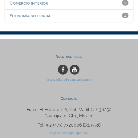
Comercio interior
1
Economía sectorial
1
Nuestras redes
www.bibliotecas.ugto.mx
Contacto
Fracc. El Establo 1-A, Col. Marfil C.P. 36250
Guanajuato, Gto., México
Tel: +52 (473) 7320006 Ext. 5538
repositorio@ugto.mx