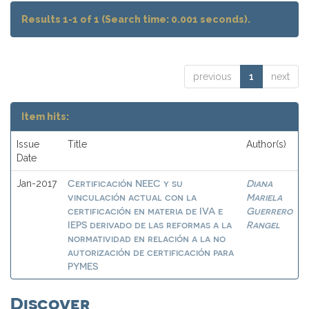
Results 1-1 of 1 (Search time: 0.001 seconds).
previous
1
next
Item hits:
Issue
Title
Author(s)
Date
Certificación NEEC y su
Diana
Jan-2017
vinculación actual con la
Mariela
certificación en materia de IVA e
Guerrero
IEPS derivado de las reformas a la
Rangel
normatividad en relación a la no
autorización de certificación para
PYMES
Discover