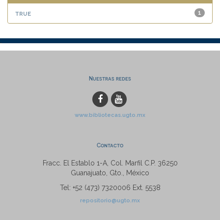
true
1
Nuestras redes
www.bibliotecas.ugto.mx
Contacto
Fracc. El Establo 1-A, Col. Marfil C.P. 36250
Guanajuato, Gto., México
Tel: +52 (473) 7320006 Ext. 5538
repositorio@ugto.mx