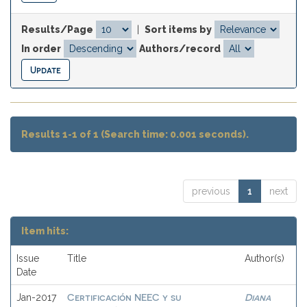
Results/Page
|
Sort items by
In order
Authors/record
Results 1-1 of 1 (Search time: 0.001 seconds).
previous
1
next
Item hits:
Issue
Title
Author(s)
Date
Certificación NEEC y su
Diana
Jan-2017