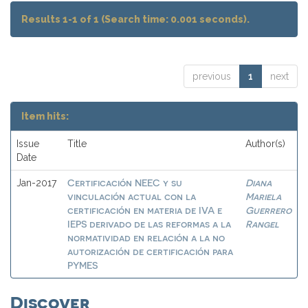
Results 1-1 of 1 (Search time: 0.001 seconds).
previous
1
next
Item hits:
Issue
Title
Author(s)
Date
Certificación NEEC y su
Diana
Jan-2017
vinculación actual con la
Mariela
certificación en materia de IVA e
Guerrero
IEPS derivado de las reformas a la
Rangel
normatividad en relación a la no
autorización de certificación para
PYMES
Discover