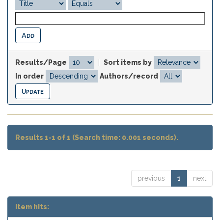
Results/Page
|
Sort items by
In order
Authors/record
Results 1-1 of 1 (Search time: 0.001 seconds).
previous
1
next
Item hits: