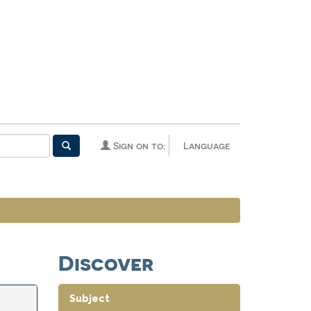
Sign on to:
Language
Discover
Subject