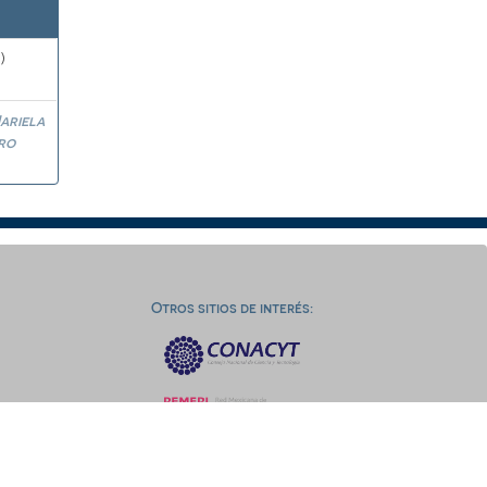
)
ariela
ro
Otros sitios de interés: