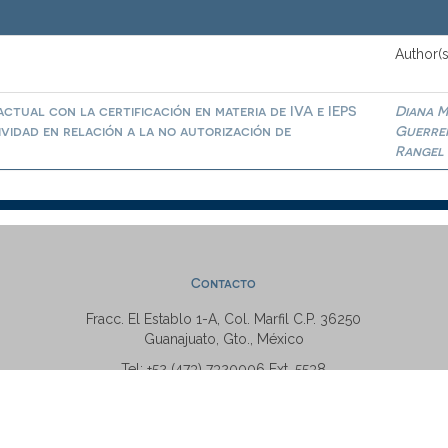
Author(s
ctual con la certificación en materia de IVA e IEPS
Diana M
ividad en relación a la no autorización de
Guerre
Rangel
Contacto
Fracc. El Establo 1-A, Col. Marfil C.P. 36250
Guanajuato, Gto., México
Tel: +52 (473) 7320006 Ext. 5538
repositorio@ugto.mx