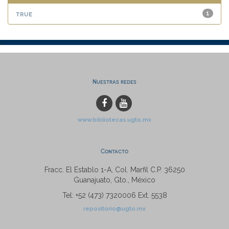
true
1
Nuestras redes
www.bibliotecas.ugto.mx
Contacto
Fracc. El Establo 1-A, Col. Marfil C.P. 36250
Guanajuato, Gto., México
Tel: +52 (473) 7320006 Ext. 5538
repositorio@ugto.mx