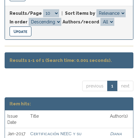
Results/Page
|
Sort items by
In order
Authors/record
Results 1-1 of 1 (Search time: 0.001 seconds).
previous
1
next
Item hits:
Issue
Title
Author(s)
Date
Certificación NEEC y su
Diana
Jan-2017