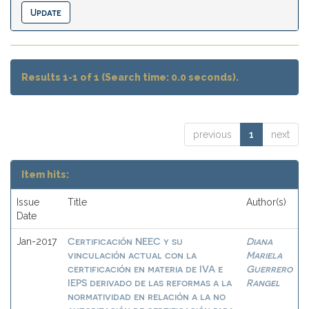
Results 1-1 of 1 (Search time: 0.0 seconds).
previous
1
next
Item hits:
Issue
Title
Author(s)
Date
Certificación NEEC y su
Diana
Jan-2017
vinculación actual con la
Mariela
certificación en materia de IVA e
Guerrero
IEPS derivado de las reformas a la
Rangel
normatividad en relación a la no