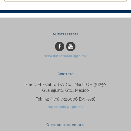
Nuestras redes
www.bibliotecas.ugto.mx
Contacto
Fracc. El Establo 1-A, Col. Marfil C.P. 36250
Guanajuato, Gto., México
Tel: +52 (473) 7320006 Ext. 5538
repositorio@ugto.mx
Otros sitios de interés: