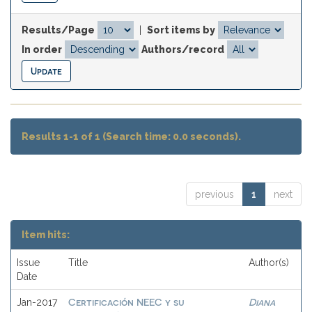
Results/Page
|
Sort items by
In order
Authors/record
Results 1-1 of 1 (Search time: 0.0 seconds).
previous
1
next
Item hits:
Issue
Title
Author(s)
Date
Certificación NEEC y su
Diana
Jan-2017