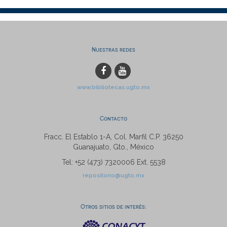
Nuestras redes
www.bibliotecas.ugto.mx
Contacto
Fracc. El Establo 1-A, Col. Marfil C.P. 36250
Guanajuato, Gto., México
Tel: +52 (473) 7320006 Ext. 5538
repositorio@ugto.mx
Otros sitios de interés: