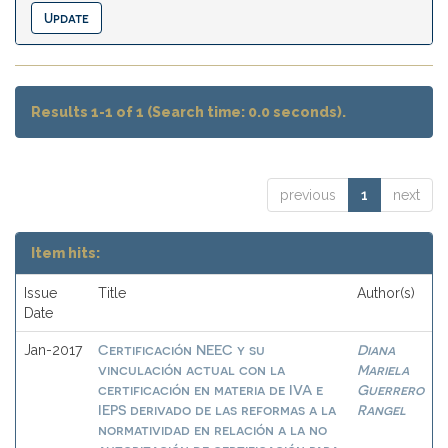
Results 1-1 of 1 (Search time: 0.0 seconds).
previous
1
next
Item hits:
Issue
Title
Author(s)
Date
Certificación NEEC y su
Diana
Jan-2017
vinculación actual con la
Mariela
certificación en materia de IVA e
Guerrero
IEPS derivado de las reformas a la
Rangel
normatividad en relación a la no