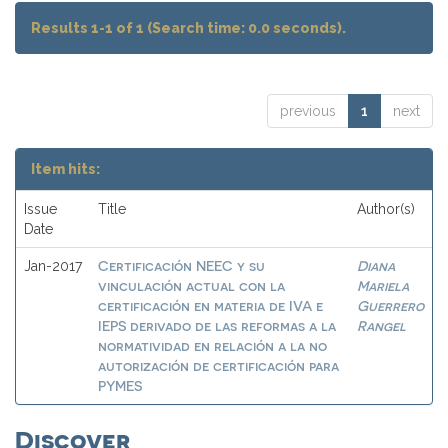
Results 1-1 of 1 (Search time: 0.0 seconds).
previous
1
next
Item hits:
Issue
Title
Author(s)
Date
Certificación NEEC y su
Diana
Jan-2017
vinculación actual con la
Mariela
certificación en materia de IVA e
Guerrero
IEPS derivado de las reformas a la
Rangel
normatividad en relación a la no
autorización de certificación para
PYMES
Discover