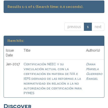
Results 1-1 of 1 (Search time: 0.0 seconds).
previous
1
next
Item hits:
Issue
Title
Author(s)
Date
Certificación NEEC y su
Diana
Jan-2017
vinculación actual con la
Mariela
certificación en materia de IVA e
Guerrero
IEPS derivado de las reformas a la
Rangel
normatividad en relación a la no
autorización de certificación para
PYMES
Discover