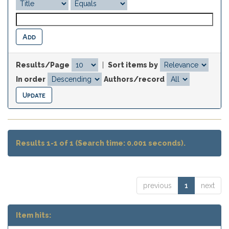
Results/Page
|
Sort items by
In order
Authors/record
Results 1-1 of 1 (Search time: 0.001 seconds).
previous
1
next
Item hits: