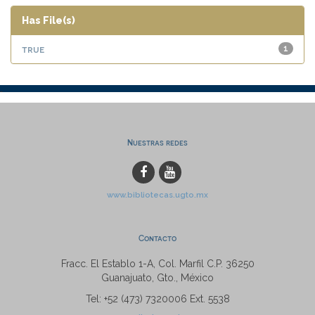
Has File(s)
true
1
Nuestras redes
www.bibliotecas.ugto.mx
Contacto
Fracc. El Establo 1-A, Col. Marfil C.P. 36250
Guanajuato, Gto., México
Tel: +52 (473) 7320006 Ext. 5538