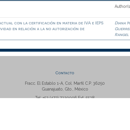
Author(s
ctual con la certificación en materia de IVA e IEPS
Diana M
ividad en relación a la no autorización de
Guerre
Rangel
Contacto
Fracc. El Establo 1-A, Col. Marfil C.P. 36250
Guanajuato, Gto., México
Tel: +52 (473) 7320006 Ext. 5538
repositorio@ugto.mx