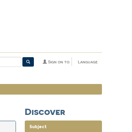
Sign on to:
Language
Discover
Subject