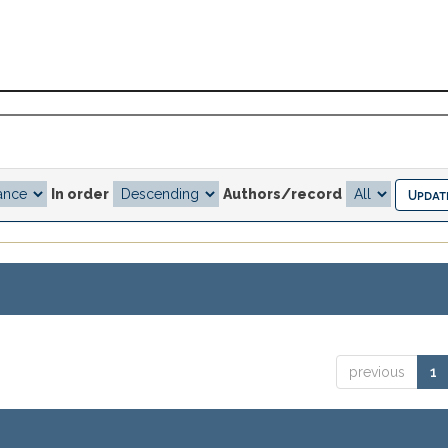
In order
Authors/record
previous
1