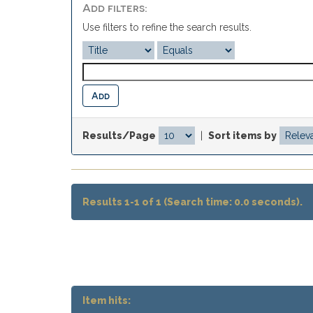
Add filters:
Use filters to refine the search results.
Results/Page
|
Sort items by
Results 1-1 of 1 (Search time: 0.0 seconds).
Item hits: