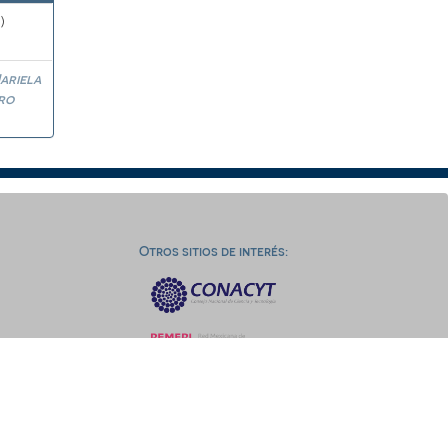
)
ariela
ro
Otros sitios de interés: