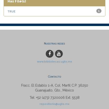
Has File(s)
true
1
Nuestras redes
www.bibliotecas.ugto.mx
Contacto
Fracc. El Establo 1-A, Col. Marfil C.P. 36250
Guanajuato, Gto., México
Tel: +52 (473) 7320006 Ext. 5538
repositorio@ugto.mx