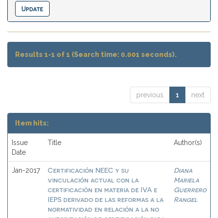
Results 1-1 of 1 (Search time: 0.001 seconds).
previous
1
next
Item hits:
Issue
Title
Author(s)
Date
Certificación NEEC y su
Diana
Jan-2017
vinculación actual con la
Mariela
certificación en materia de IVA e
Guerrero
IEPS derivado de las reformas a la
Rangel
normatividad en relación a la no