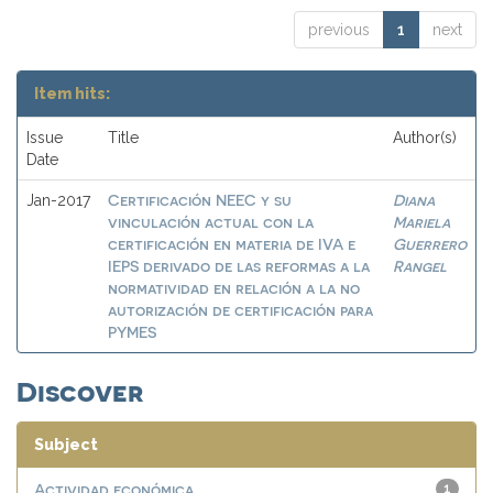
previous
1
next
Item hits:
Issue
Title
Author(s)
Date
Certificación NEEC y su
Diana
Jan-2017
vinculación actual con la
Mariela
certificación en materia de IVA e
Guerrero
IEPS derivado de las reformas a la
Rangel
normatividad en relación a la no
autorización de certificación para
PYMES
Discover
Subject
Actividad económica
1