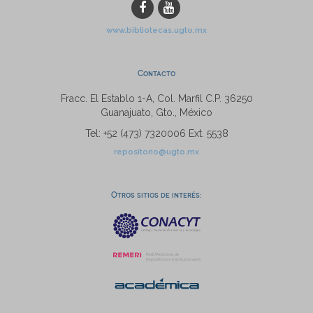
www.bibliotecas.ugto.mx
Contacto
Fracc. El Establo 1-A, Col. Marfil C.P. 36250
Guanajuato, Gto., México
Tel: +52 (473) 7320006 Ext. 5538
repositorio@ugto.mx
Otros sitios de interés: