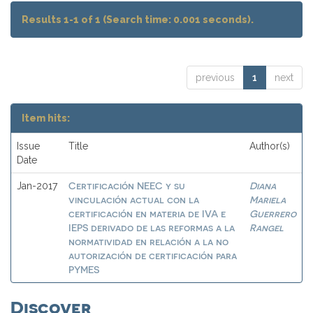
Results 1-1 of 1 (Search time: 0.001 seconds).
previous
1
next
Item hits:
Issue
Title
Author(s)
Date
Certificación NEEC y su
Diana
Jan-2017
vinculación actual con la
Mariela
certificación en materia de IVA e
Guerrero
IEPS derivado de las reformas a la
Rangel
normatividad en relación a la no
autorización de certificación para
PYMES
Discover