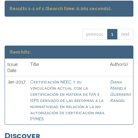
Results 1-1 of 1 (Search time: 0.001 seconds).
previous
1
next
Item hits:
Issue
Title
Author(s)
Date
Certificación NEEC y su
Diana
Jan-2017
vinculación actual con la
Mariela
certificación en materia de IVA e
Guerrero
IEPS derivado de las reformas a la
Rangel
normatividad en relación a la no
autorización de certificación para
PYMES
Discover