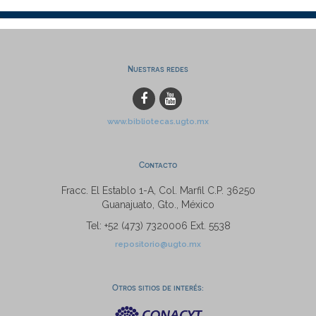
Nuestras redes
www.bibliotecas.ugto.mx
Contacto
Fracc. El Establo 1-A, Col. Marfil C.P. 36250
Guanajuato, Gto., México
Tel: +52 (473) 7320006 Ext. 5538
repositorio@ugto.mx
Otros sitios de interés: