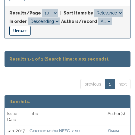
Results/Page
|
Sort items by
In order
Authors/record
Results 1-1 of 1 (Search time: 0.001 seconds).
previous
1
next
Item hits:
Issue
Title
Author(s)
Date
Certificación NEEC y su
Diana
Jan-2017