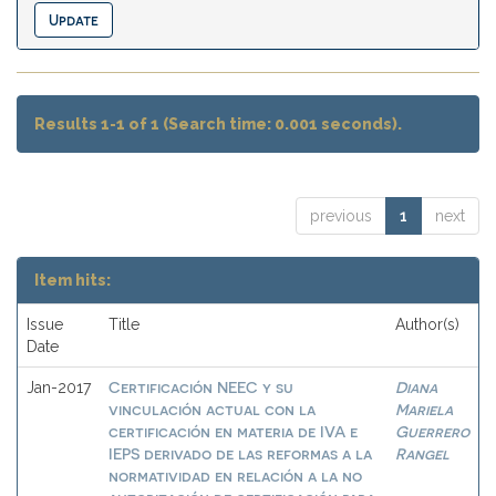
Results 1-1 of 1 (Search time: 0.001 seconds).
previous
1
next
Item hits:
Issue
Title
Author(s)
Date
Certificación NEEC y su
Diana
Jan-2017
vinculación actual con la
Mariela
certificación en materia de IVA e
Guerrero
IEPS derivado de las reformas a la
Rangel
normatividad en relación a la no