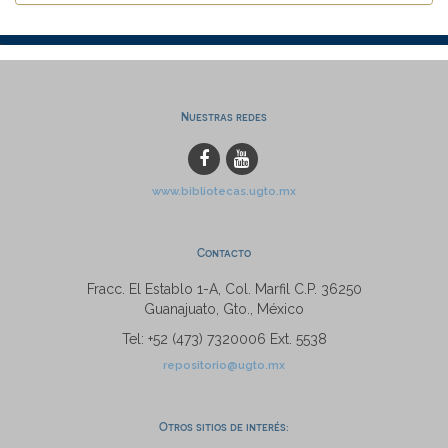
Nuestras redes
www.bibliotecas.ugto.mx
Contacto
Fracc. El Establo 1-A, Col. Marfil C.P. 36250
Guanajuato, Gto., México
Tel: +52 (473) 7320006 Ext. 5538
repositorio@ugto.mx
Otros sitios de interés: