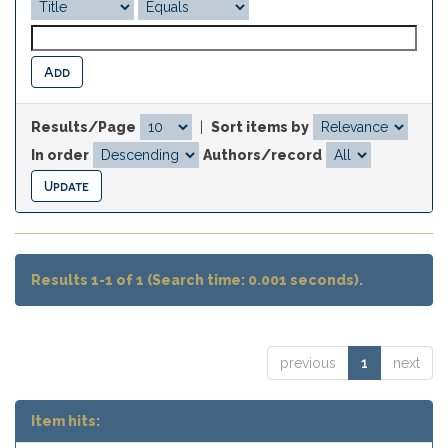
Results/Page
|
Sort items by
In order
Authors/record
Results 1-1 of 1 (Search time: 0.001 seconds).
previous
1
next
Item hits: