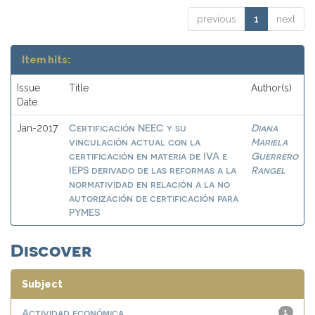
previous
1
next
Item hits:
Issue
Title
Author(s)
Date
Certificación NEEC y su
Diana
Jan-2017
vinculación actual con la
Mariela
certificación en materia de IVA e
Guerrero
IEPS derivado de las reformas a la
Rangel
normatividad en relación a la no
autorización de certificación para
PYMES
Discover
Subject
Actividad económica
1