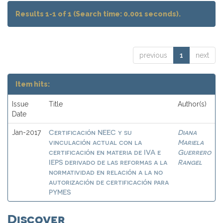
Results 1-1 of 1 (Search time: 0.001 seconds).
previous
1
next
Item hits:
Issue
Title
Author(s)
Date
Certificación NEEC y su
Diana
Jan-2017
vinculación actual con la
Mariela
certificación en materia de IVA e
Guerrero
IEPS derivado de las reformas a la
Rangel
normatividad en relación a la no
autorización de certificación para
PYMES
Discover