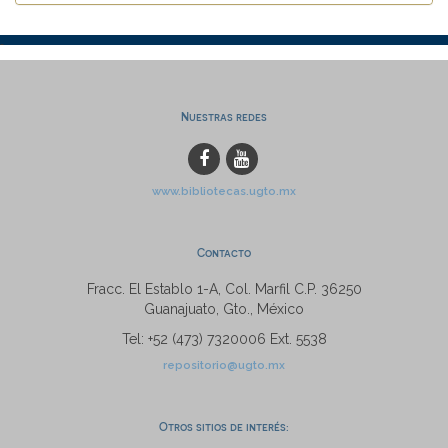
Nuestras redes
www.bibliotecas.ugto.mx
Contacto
Fracc. El Establo 1-A, Col. Marfil C.P. 36250
Guanajuato, Gto., México
Tel: +52 (473) 7320006 Ext. 5538
repositorio@ugto.mx
Otros sitios de interés: