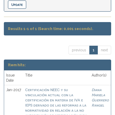
Results 1-1 of 1 (Search time: 0.001 seconds).
previous
1
next
Item hits:
Issue
Title
Author(s)
Date
Certificación NEEC y su
Diana
Jan-2017
vinculación actual con la
Mariela
certificación en materia de IVA e
Guerrero
IEPS derivado de las reformas a la
Rangel
normatividad en relación a la no