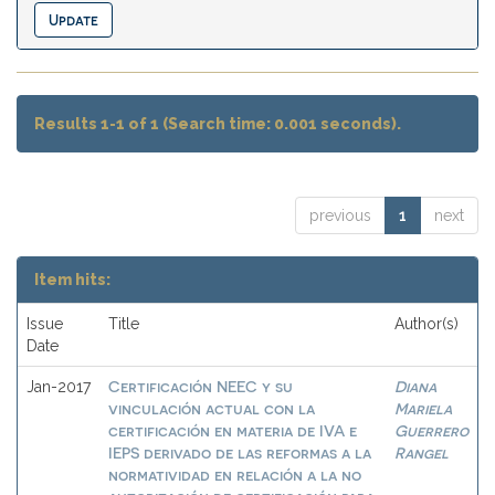
Results 1-1 of 1 (Search time: 0.001 seconds).
previous
1
next
Item hits:
Issue
Title
Author(s)
Date
Certificación NEEC y su
Diana
Jan-2017
vinculación actual con la
Mariela
certificación en materia de IVA e
Guerrero
IEPS derivado de las reformas a la
Rangel
normatividad en relación a la no