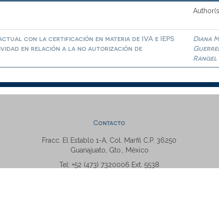
Author(s
ctual con la certificación en materia de IVA e IEPS
Diana M
ividad en relación a la no autorización de
Guerre
Rangel
Contacto
Fracc. El Establo 1-A, Col. Marfil C.P. 36250
Guanajuato, Gto., México
Tel: +52 (473) 7320006 Ext. 5538
repositorio@ugto.mx