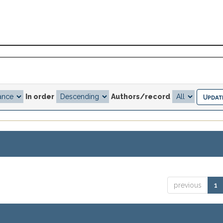
In order
Authors/record
previous
1