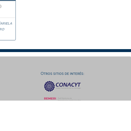
)
ariela
ro
Otros sitios de interés: