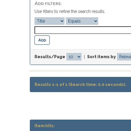
Add filters:
Use filters to refine the search results.
Results/Page
|
Sort items by
Results 1-1 of 1 (Search time: 0.0 seconds).
Item hits: