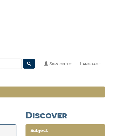
Sign on to:
Language
Discover
Subject