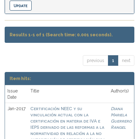
Results 1-1 of 1 (Search time: 0.001 seconds).
previous
1
next
Item hits:
Issue
Title
Author(s)
Date
Certificación NEEC y su
Diana
Jan-2017
vinculación actual con la
Mariela
certificación en materia de IVA e
Guerrero
IEPS derivado de las reformas a la
Rangel
normatividad en relación a la no