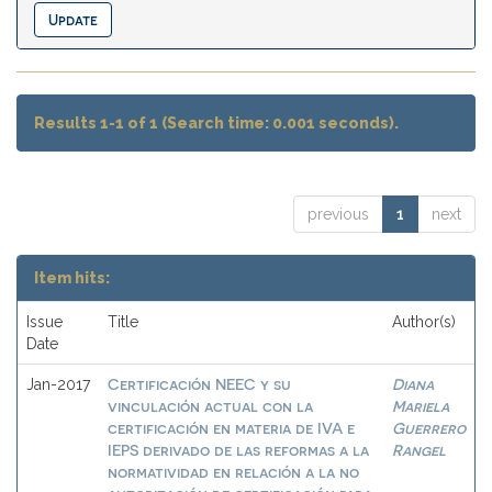
Results 1-1 of 1 (Search time: 0.001 seconds).
previous
1
next
Item hits:
Issue
Title
Author(s)
Date
Certificación NEEC y su
Diana
Jan-2017
vinculación actual con la
Mariela
certificación en materia de IVA e
Guerrero
IEPS derivado de las reformas a la
Rangel
normatividad en relación a la no