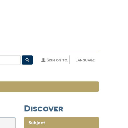
Sign on to:
Language
Discover
Subject