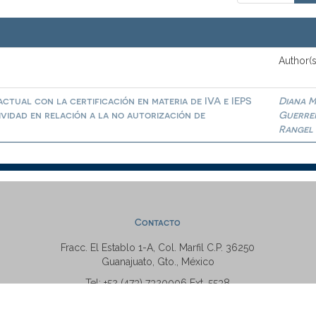
Author(s
ctual con la certificación en materia de IVA e IEPS
Diana M
ividad en relación a la no autorización de
Guerre
Rangel
Contacto
Fracc. El Establo 1-A, Col. Marfil C.P. 36250
Guanajuato, Gto., México
Tel: +52 (473) 7320006 Ext. 5538
repositorio@ugto.mx