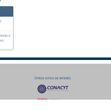
)
ariela
ro
Otros sitios de interés: