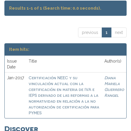
Results 1-1 of 1 (Search time: 0.0 seconds).
previous
1
next
Item hits:
Issue
Title
Author(s)
Date
Certificación NEEC y su
Diana
Jan-2017
vinculación actual con la
Mariela
certificación en materia de IVA e
Guerrero
IEPS derivado de las reformas a la
Rangel
normatividad en relación a la no
autorización de certificación para
PYMES
Discover