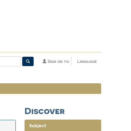
Sign on to:
Language
Discover
Subject