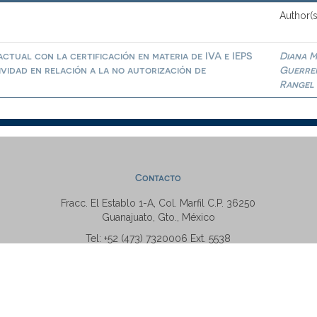
Author(s
ctual con la certificación en materia de IVA e IEPS
Diana M
ividad en relación a la no autorización de
Guerre
Rangel
Contacto
Fracc. El Establo 1-A, Col. Marfil C.P. 36250
Guanajuato, Gto., México
Tel: +52 (473) 7320006 Ext. 5538
repositorio@ugto.mx