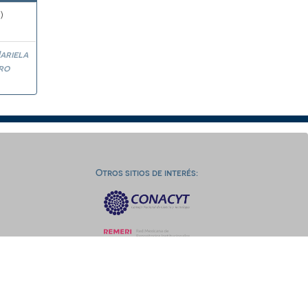
)
ariela
ro
Otros sitios de interés: