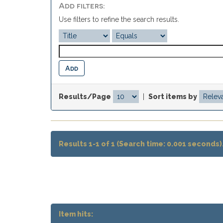
Add filters:
Use filters to refine the search results.
Results/Page
|
Sort items by
Results 1-1 of 1 (Search time: 0.001 seconds)
Item hits: