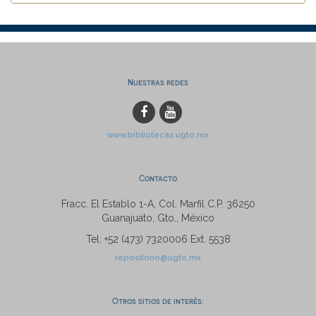
Nuestras redes
www.bibliotecas.ugto.mx
Contacto
Fracc. El Establo 1-A, Col. Marfil C.P. 36250
Guanajuato, Gto., México
Tel: +52 (473) 7320006 Ext. 5538
repositorio@ugto.mx
Otros sitios de interés: