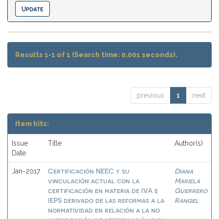
Results 1-1 of 1 (Search time: 0.001 seconds).
previous
1
next
Item hits:
Issue
Title
Author(s)
Date
Certificación NEEC y su
Diana
Jan-2017
vinculación actual con la
Mariela
certificación en materia de IVA e
Guerrero
IEPS derivado de las reformas a la
Rangel
normatividad en relación a la no