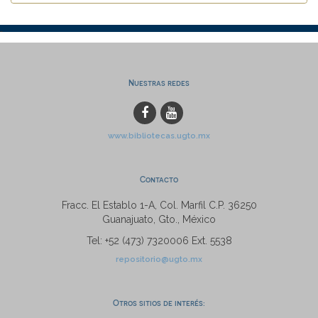
Nuestras redes
www.bibliotecas.ugto.mx
Contacto
Fracc. El Establo 1-A, Col. Marfil C.P. 36250
Guanajuato, Gto., México
Tel: +52 (473) 7320006 Ext. 5538
repositorio@ugto.mx
Otros sitios de interés: