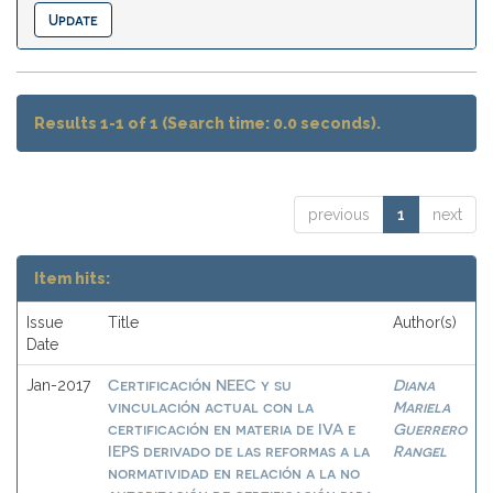
Results 1-1 of 1 (Search time: 0.0 seconds).
previous
1
next
Item hits:
Issue
Title
Author(s)
Date
Certificación NEEC y su
Diana
Jan-2017
vinculación actual con la
Mariela
certificación en materia de IVA e
Guerrero
IEPS derivado de las reformas a la
Rangel
normatividad en relación a la no